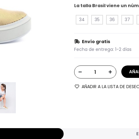
La talla Brasil viene un n
34
35
36
37
Envío gratis
Fecha de entrega:
1-2 días
AÑADIR A LA LISTA DE DESE
E