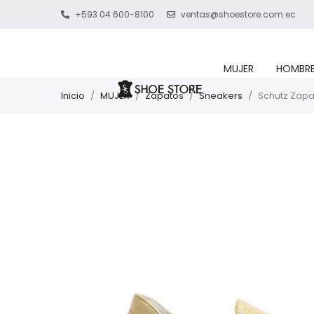
+593 04 600-8100
ventas@shoestore.com.ec
MUJER
HOMBR
Inicio
/
MUJER
/
Zapatos
/
Sneakers
/
Schutz Zapa