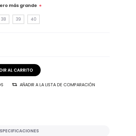
úmero más grande
*
38
39
40
OS
AÑADIR A LA LISTA DE COMPARACIÓN
SPECIFICACIONES