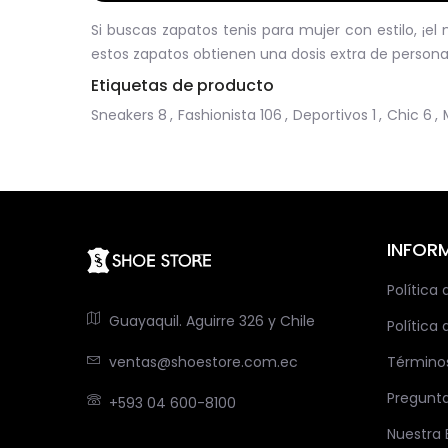
Si buscas zapatos tenis para mujer con estilo, ¡el
estos zapatos obtienen una dosis extra de personal
Etiquetas de producto
Sneakers
8
,
Fashionista
106
,
Deportivos
1
,
Chic
6
,
INFOR
Política
Guayaquil. Aguirre 326 y Chile
Política 
ventas@shoestore.com.ec
Término
Pregunt
+593 04 600-8100
Nuestra