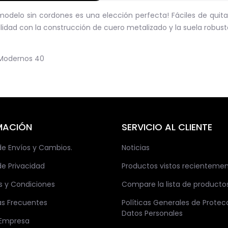
 modelo sin cordones es una elección perfecta! Fáciles de quitar
idad con la construcción de cuero metalizado y la suela robusta
Modernos
40
MACIÓN
SERVICIO AL CLIENTE
 de Envíos y Cambios.
Noticias
de Privacidad
Productos vistos recienteme
s y Condiciones
Compare la lista de producto
as Frecuentes
Políticas Generales de Protec
Datos Personales
 Empresa