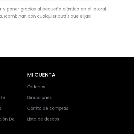
 y poner gracias al pequeño elástico en el lateral,
. ¡combinan con cualquier outfit que elijas!
MI CUENTA
Órdenes
nte
Direcciones
s
Carrito de compras
ción De
Lista de deseos