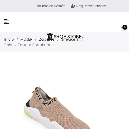
Iniciar Sesión
Regístrate ahora
0
Inicio
/
MUJER
/
Zapatos
/
Sneakers
/
Schutz Zapato Sneakers