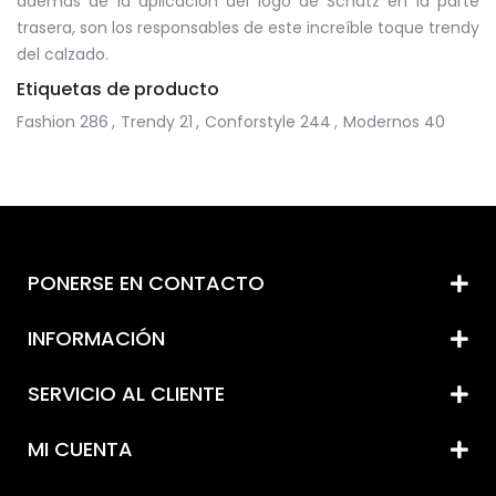
además de la aplicación del logo de Schutz en la parte
trasera, son los responsables de este increíble toque trendy
del calzado.
Etiquetas de producto
Fashion
286
,
Trendy
21
,
Conforstyle
244
,
Modernos
40
PONERSE EN CONTACTO
INFORMACIÓN
SERVICIO AL CLIENTE
MI CUENTA