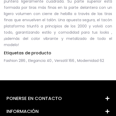
puntera ligeramente cuadrada. Su parte superior está
formada por tiras más finas en la parte delantera con un
ligero volumen con cierre de hebilla a través de las tiras
finas que envuelven el talón. Una apuesta segura, el tacón
plataforma triunfó a principios de los 2000 y volvió con
todo, garantizando estilo y comodidad para tus looks ,
¡además del color vibrante y metalizado de todo el
modelo!
Etiquetas de producto
Fashion
286
,
Elegancia
40
,
Versatil
166
,
Modernidad
62
PONERSE EN CONTACTO
INFORMACIÓN