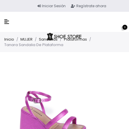
Iniciar Sesión
Regístrate ahora
0
Inicio
/
MUJER
/
Sandalias
/
Plataformas
/
Tanara Sandalia De Plataforma