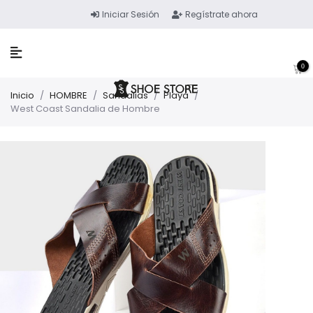
Iniciar Sesión
Regístrate ahora
0
Inicio
/
HOMBRE
/
Sandalias
/
Playa
/
West Coast Sandalia de Hombre