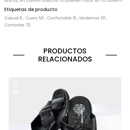
únicos, en colores básicos, no pueden faltar en tu clóset!!!
Etiquetas de producto
Casual
8
,
Cuero
56
,
Confortable
15
,
Modernas
131
,
Comodas
75
PRODUCTOS
RELACIONADOS