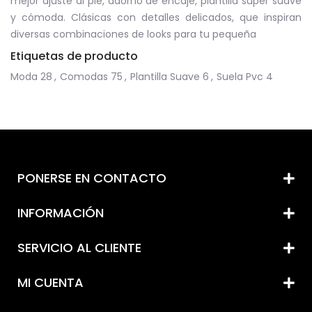
mejor ajuste al pie, adorno de encaje, plantilla super suave
y cómoda.
Clásicas con detalles delicados, que inspiran
diversas combinaciones de looks para tu pequeña
Etiquetas de producto
Moda
28
,
Comodas
75
,
Plantilla Suave
6
,
Suela Pvc
4
PONERSE EN CONTACTO
INFORMACIÓN
SERVICIO AL CLIENTE
MI CUENTA