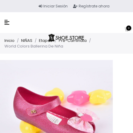
Iniciar Sesión
Regístrate ahora
0
Inicio
/
NIÑAS
/
Etapas
/
Pre-Caminata
/
World Colors Ballerina De Niña