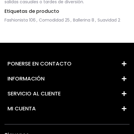
salidas casuales o tardes de diversión.
Etiquetas de producto
Fashionista
106
,
Comodidad
25
,
Ballerina
8
,
Suavidad
2
PONERSE EN CONTACTO
INFORMACIÓN
SERVICIO AL CLIENTE
MI CUENTA