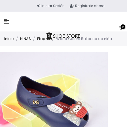
Iniciar Sesión
Regístrate ahora
0
Inicio
/
NIÑAS
/
Etapas
/
World Colors Ballerina de niña