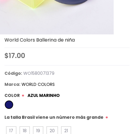
World Colors Ballerina de niña
$17.00
Código:
WO1580071379
Marca:
WORLD COLORS
COLOR
AZUL MARINHO
*
La talla Brasil viene un número más grande
*
17
18
19
20
21