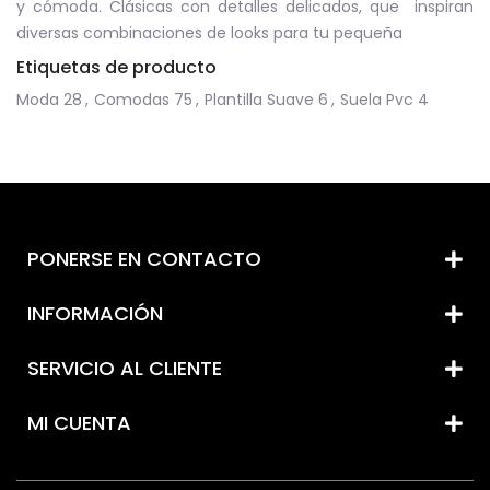
y cómoda. Clásicas con detalles delicados, que inspiran
diversas combinaciones de looks para tu pequeña
Etiquetas de producto
Moda
28
,
Comodas
75
,
Plantilla Suave
6
,
Suela Pvc
4
PONERSE EN CONTACTO
INFORMACIÓN
SERVICIO AL CLIENTE
MI CUENTA