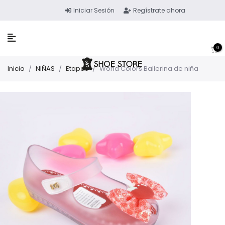
Iniciar Sesión
Regístrate ahora
0
Inicio
/
NIÑAS
/
Etapas
/
World Colors Ballerina de niña