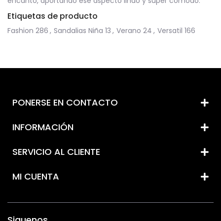
encanto, aportando ese aspecto lindo y súper cómodo.
Etiquetas de producto
Fashion
286
,
Sandalias Niña
13
,
Verano
24
,
Versatil
166
PONERSE EN CONTACTO
INFORMACIÓN
SERVICIO AL CLIENTE
MI CUENTA
Siguenos