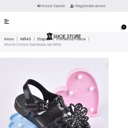
Iniciar Sesión
Regístrate ahora
0
Inicio
/
NIÑAS
/
Etapas
/
Primeros Pasos
/
World Colors Sandalia de Niña