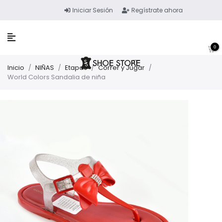
Iniciar Sesión
Regístrate ahora
0
Inicio
/
NIÑAS
/
Etapas
/
Correr y Jugar
/
World Colors Sandalia de niña