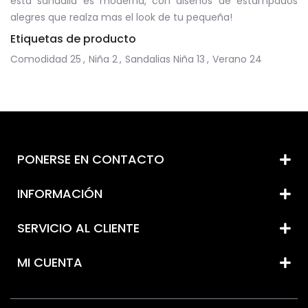
esta sandalia es moderna, con diseños de estampados
alegres que realza mas el look de tu pequeña!
Etiquetas de producto
Comodidad
25
,
Niña
2
,
Sandalias Niña
13
,
Verano
24
PONERSE EN CONTACTO
INFORMACIÓN
SERVICIO AL CLIENTE
MI CUENTA