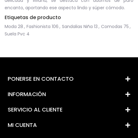
delicada y liviana, se destaca con adornos de puro
encanto, aportando ese aspecto lindo y súper cómodo.
Etiquetas de producto
Moda
28
,
Fashionista
106
,
Sandalias Niña
13
,
Comodas
75
,
Suela Pvc
4
PONERSE EN CONTACTO
INFORMACIÓN
SERVICIO AL CLIENTE
MI CUENTA