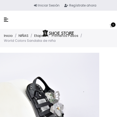
Iniciar Sesión
Regístrate ahora
0
Inicio
/
NIÑAS
/
Etapas
/
Primeros Pasos
/
World Colors Sandalia de niña