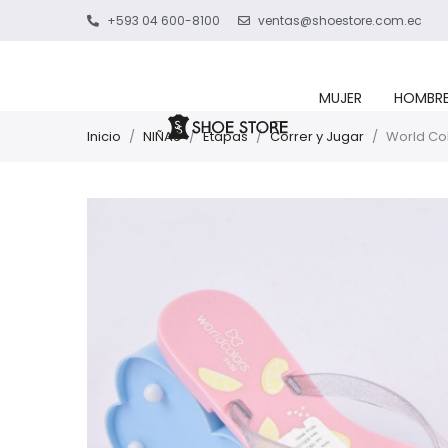
+593 04 600-8100
ventas@shoestore.com.ec
MUJER
HOMBR
Inicio
/
NIÑAS
/
Etapas
/
Correr y Jugar
/
World Col