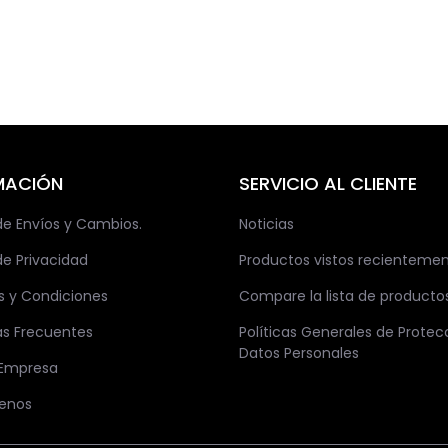
MACIÓN
SERVICIO AL CLIENTE
 de Envíos y Cambios.
Noticias
de Privacidad
Productos vistos recienteme
s y Condiciones
Compare la lista de producto
as Frecuentes
Políticas Generales de Protec
Datos Personales
 Empresa
enos