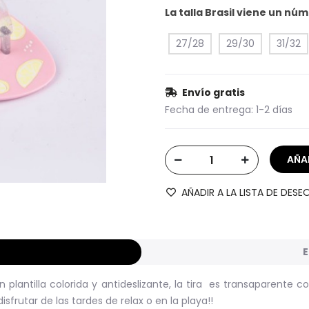
La talla Brasil viene un n
27/28
29/30
31/32
Envío gratis
Fecha de entrega:
1-2 días
AÑADIR A LA LISTA DE DESE
E
n plantilla colorida y antideslizante, la tira es transaparente c
sfrutar de las tardes de relax o en la playa!!