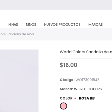
E
NIÑAS
NIÑOS
NUEVOS PRODUCTOS
MARCAS
ors Sandalia de niña
World Colors Sandalia de n
$16.00
Código:
WO173001845
Marca:
WORLD COLORS
COLOR
ROSA BB
*