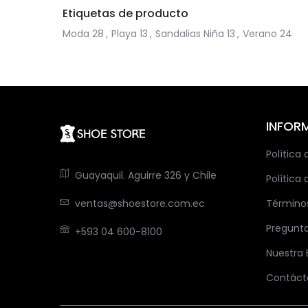
Etiquetas de producto
Moda
28
,
Playa
13
,
Sandalias Niña
13
,
Verano
24
INFOR
Política
Guayaquil. Aguirre 326 y Chile
Política 
ventas@shoestore.com.ec
Término
Pregunt
+593 04 600-8100
Nuestra
Contáct