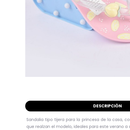
DESCRIPCIÓN
Sandalia tipo tijera para la princesa de la casa, co
que realzan el modelo, ideales para este verano a di