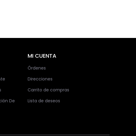
MI CUENTA
Órdenes
nte
Direcciones
s
Carrito de compras
ción De
Lista de deseos