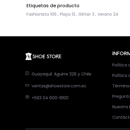
Etiquetas de producto
Fashionista
106
,
Playa
13
,
Glitter
3
,
Verano
24
INFOR
Política
Guayaquil. Aguirre 326 y Chile
Política 
ventas@shoestore.com.ec
Término
Pregunt
+593 04 600-8100
Nuestra
Contáct