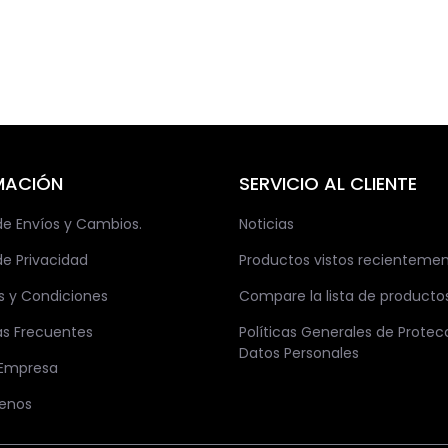
MACIÓN
SERVICIO AL CLIENTE
 de Envíos y Cambios.
Noticias
de Privacidad
Productos vistos recienteme
s y Condiciones
Compare la lista de producto
as Frecuentes
Políticas Generales de Protec
Datos Personales
 Empresa
enos