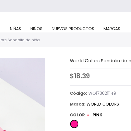
E
NIÑAS
NIÑOS
NUEVOS PRODUCTOS
MARCAS
ors Sandalia de niña
World Colors Sandalia de n
$18.39
Código:
WO1730211149
Marca:
WORLD COLORS
COLOR
PINK
*