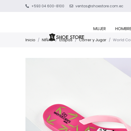
+593 04 600-8100
ventas@shoestore.com.ec
MUJER
HOMBR
Inicio
/
NIÑAS
/
Etapas
/
Correr y Jugar
/
World Col