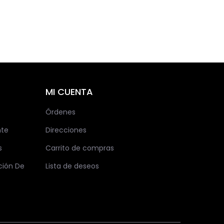
MI CUENTA
Órdenes
nte
Direcciones
s
Carrito de compras
ción De
Lista de deseos