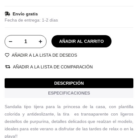
Envío gratis
Fecha de entrega:
1-2 días
AÑADIR A LA LISTA DE DESEOS
AÑADIR A LA LISTA DE COMPARACIÓN
DESCRIPCIÓN
ESPECIFICACIONES
Sandalia tipo tijera para la princesa de la casa, con plantilla
colorida y antideslizante, la tira es transaparente con ligeros
destellos de purpurina, detalles delicados que realzan el modelo,
ideales para este verano a disfrutar de las tardes de relax o en la
playa!!