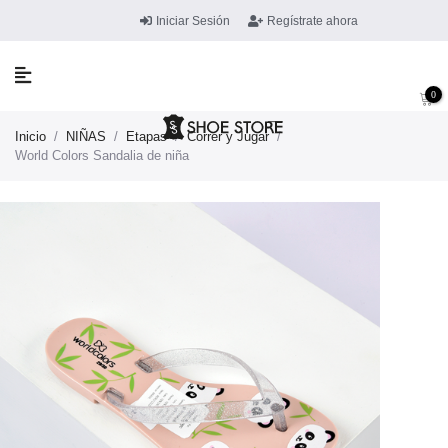
Iniciar Sesión
Regístrate ahora
0
Inicio
/
NIÑAS
/
Etapas
/
Correr y Jugar
/
World Colors Sandalia de niña