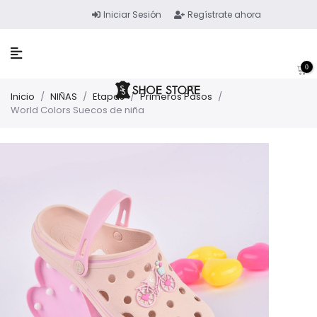
Iniciar Sesión
Regístrate ahora
0
Inicio
/
NIÑAS
/
Etapas
/
Primeros Pasos
/
World Colors Suecos de niña