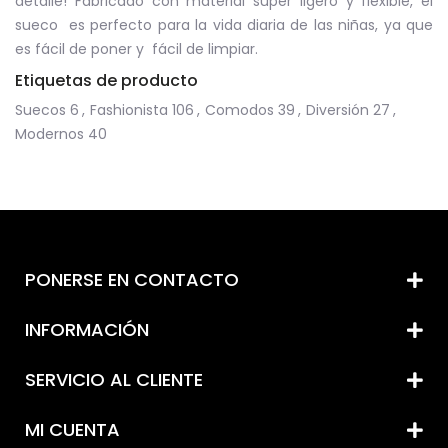
detalle! Fabricado con material súper ligero y flexible, el
sueco es perfecto para la vida diaria de las niñas, ya que
es fácil de poner y fácil de limpiar.
Etiquetas de producto
Suecos
6
,
Fashionista
106
,
Comodos
39
,
Diversión
27
,
Modernos
40
PONERSE EN CONTACTO
INFORMACIÓN
SERVICIO AL CLIENTE
MI CUENTA