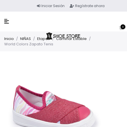
Iniciar Sesión
Regístrate ahora
0
Inicio
/
NIÑAS
/
Etapas
/
Caminar Estable
/
World Colors Zapato Tenis