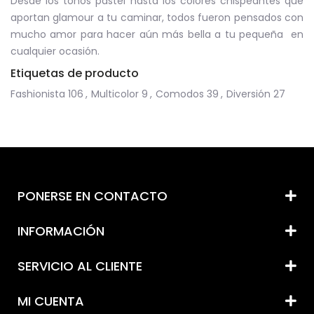
Desde los tonos pastel hasta los colores chispeantes que
aportan glamour a tu caminar, todos fueron pensados ​​con
mucho amor para hacer aún más bella a tu pequeña en
cualquier ocasión.
Etiquetas de producto
Fashionista
106
,
Multicolor
9
,
Comodos
39
,
Diversión
27
PONERSE EN CONTACTO
INFORMACIÓN
SERVICIO AL CLIENTE
MI CUENTA