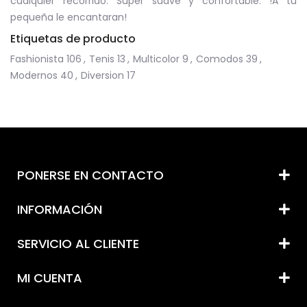
cualquier recorrido. Super suave y confortable. !A tu
pequeña le encantaran!
Etiquetas de producto
Fashionista
106
,
Tenis
13
,
Multicolor
9
,
Comodos
39
,
Modernos
40
,
Diversion
17
PONERSE EN CONTACTO
INFORMACIÓN
SERVICIO AL CLIENTE
MI CUENTA