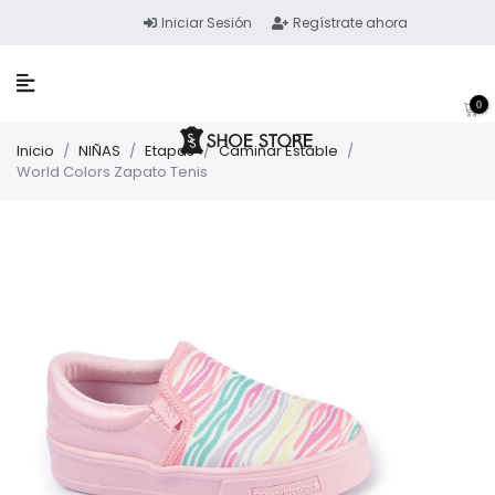
Iniciar Sesión
Regístrate ahora
0
Inicio
/
NIÑAS
/
Etapas
/
Caminar Estable
/
World Colors Zapato Tenis