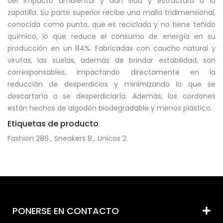
del impacto ambiental y dan vida y estructura a la
zapatilla.
Su parte superior recibe una malla tridimensional,
conocida como punto, que es reciclada y no tiene teñido
químico, lo que reduce el consumo de energía en su
producción en un 84%.
Fabricadas con caucho natural y
virutas, las suelas, además de brindar estabilidad, son
corresponsables, impactando directamente en la
reducción de desperdicios y minimizando lo que se
descartaría o se desperdiciaría.
Además, los cordones
están hechos de algodón biodegradable y menos plástico.
Etiquetas de producto
Fashion
286
,
Sneakers
8
,
Unicos
2
PONERSE EN CONTACTO