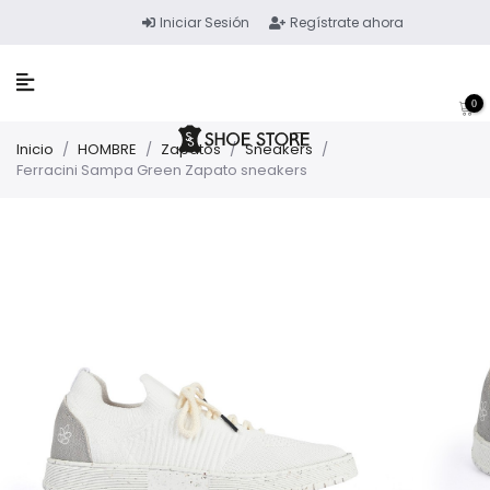
Iniciar Sesión
Regístrate ahora
0
Inicio
/
HOMBRE
/
Zapatos
/
Sneakers
/
Ferracini Sampa Green Zapato sneakers