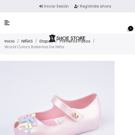
Iniciar Sesión
Regístrate ahora
0
Inicio
/
NIÑAS
/
Etapas
/
Primeros Pasos
/
World Colors Ballerina De Niña