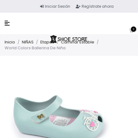
Iniciar Sesión
Regístrate ahora
0
Inicio
/
NIÑAS
/
Etapas
/
Caminar Estable
/
World Colors Ballerina De Niña