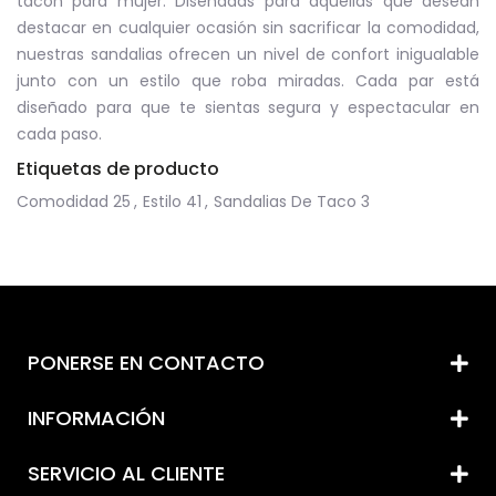
tacón para mujer. Diseñadas para aquellas que desean
destacar en cualquier ocasión sin sacrificar la comodidad,
nuestras sandalias ofrecen un nivel de confort inigualable
junto con un estilo que roba miradas. Cada par está
diseñado para que te sientas segura y espectacular en
cada paso.
Etiquetas de producto
Comodidad
25
,
Estilo
41
,
Sandalias De Taco
3
PONERSE EN CONTACTO
INFORMACIÓN
SERVICIO AL CLIENTE