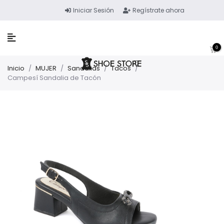
Iniciar Sesión
Regístrate ahora
0
Inicio
/
MUJER
/
Sandalias
/
Tacos
/
Campesí Sandalia de Tacón