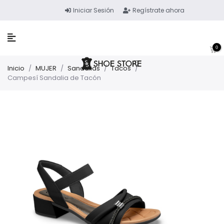
Iniciar Sesión
Regístrate ahora
0
Inicio
/
MUJER
/
Sandalias
/
Tacos
/
Campesí Sandalia de Tacón