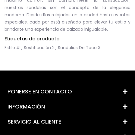
máximo confort sin comprometer la sofisticación,
nuestras sandalias son el concepto de la elegancia
moderna. Desde días relajados en la ciudad hasta eventos
especiales, cada par está diseñado para elevar tu estilo y
brindarte una experiencia de calzado inigualable.
Etiquetas de producto
Estilo
41
,
Sostificación
2
,
Sandalias De Taco
3
PONERSE EN CONTACTO
INFORMACIÓN
SERVICIO AL CLIENTE