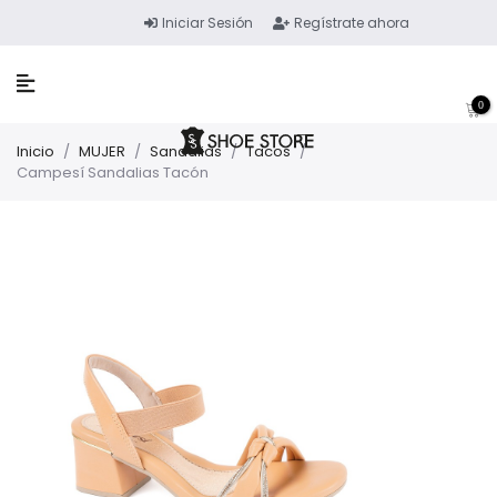
Iniciar Sesión
Regístrate ahora
0
Inicio
/
MUJER
/
Sandalias
/
Tacos
/
Campesí Sandalias Tacón