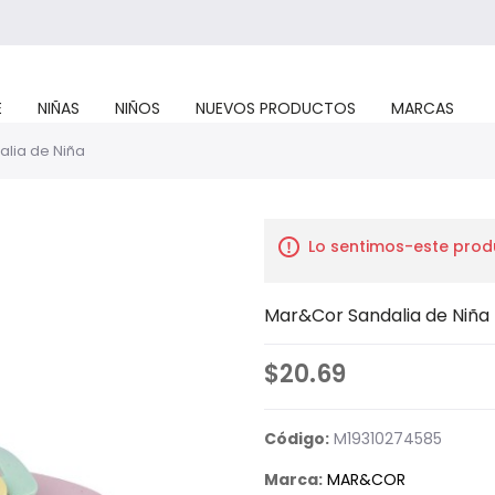
E
NIÑAS
NIÑOS
NUEVOS PRODUCTOS
MARCAS
lia de Niña
Lo sentimos-este prod
Mar&Cor Sandalia de Niña
$20.69
Código:
M19310274585
Marca:
MAR&COR