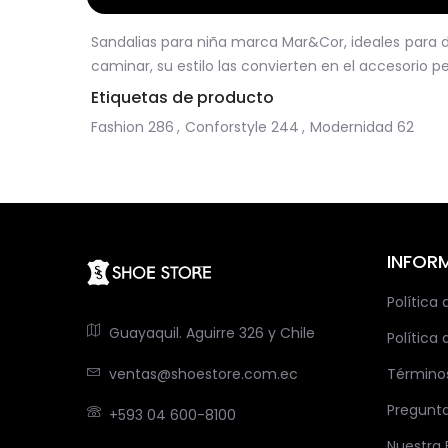
Sandalias para niña marca Mar&Cor, ideales para dí
caminar, su estilo las convierten en el accesorio p
Etiquetas de producto
Fashion
286
,
Conforstyle
244
,
Modernidad
62
INFOR
Política
Guayaquil. Aguirre 326 y Chile
Política 
ventas@shoestore.com.ec
Término
Pregunt
+593 04 600-8100
Nuestra