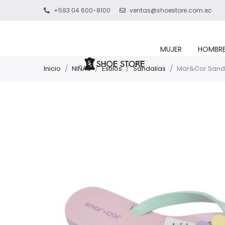
+593 04 600-8100
ventas@shoestore.com.ec
MUJER
HOMBR
Inicio
/
NIÑAS
/
Estilos
/
Sandalias
/
Mar&Cor Sanda