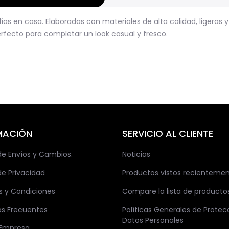
as en casa. Elaboradas con materiales de alta calidad, ligeras 
erfecto para completar un look casual y fresco.
MACIÓN
SERVICIO AL CLIENTE
 de Envíos y Cambios.
Noticias
de Privacidad
Productos vistos recienteme
s y Condiciones
Compare la lista de producto
as Frecuentes
Políticas Generales de Protec
Datos Personales
 Empresa