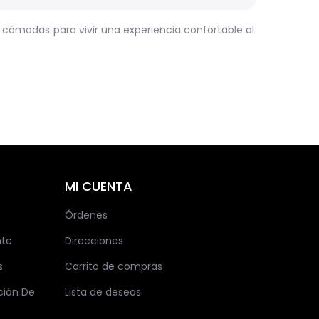
y cómodas para vivir una experiencia confortable al
MI CUENTA
Órdenes
nte
Direcciones
s
Carrito de compras
ción De
Lista de deseos