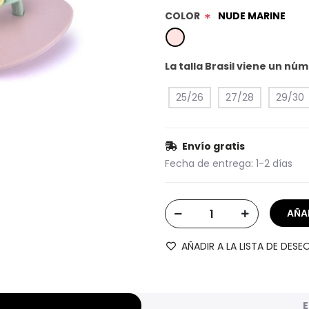
COLOR
NUDE MARINE
*
La talla Brasil viene un n
25/26
27/28
29/30
Envío gratis
Fecha de entrega:
1-2 días
AÑADIR A LA LISTA DE DESE
E