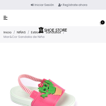
Iniciar Sesión
Regístrate ahora
0
Inicio
/
NIÑAS
/
Estilos
/
Sandalias
/
Mar&Cor Sandalia de Niña