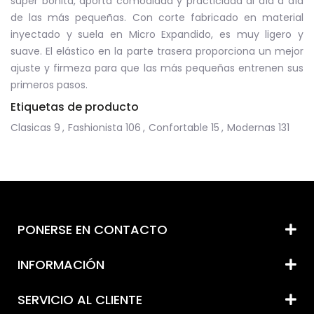
súper bonita, aporta comodidad y practicidad al día a día
de las más pequeñas. Con corte fabricado en material
inyectado y suela en Micro Expandido, es muy ligero y
suave. El elástico en la parte trasera proporciona un mejor
ajuste y firmeza para que las más pequeñas entrenen sus
primeros pasos.
Etiquetas de producto
Clasicas
9
,
Fashionista
106
,
Confortable
15
,
Modernas
131
PONERSE EN CONTACTO
INFORMACIÓN
SERVICIO AL CLIENTE