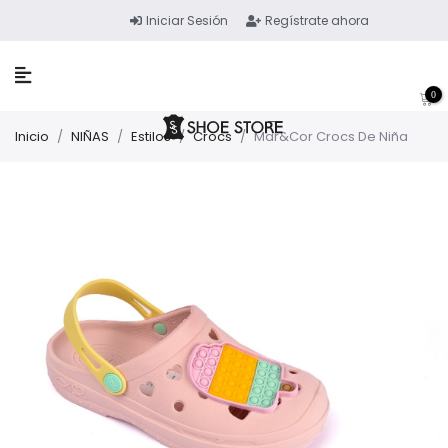
Iniciar Sesión
Regístrate ahora
0
Inicio
/
NIÑAS
/
Estilos
/
Crocs
/
Mar&Cor Crocs De Niña