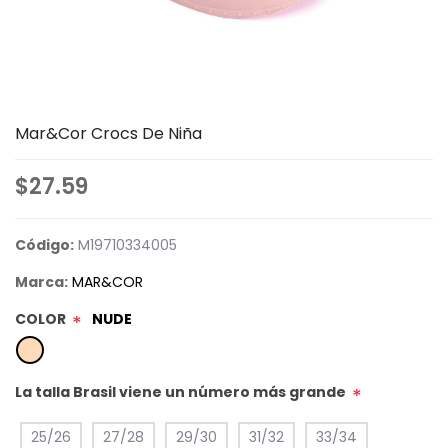
Mar&Cor Crocs De Niña
$27.59
Código:
M19710334005
Marca:
MAR&COR
COLOR
NUDE
*
La talla Brasil viene un número más grande
*
25/26
27/28
29/30
31/32
33/34