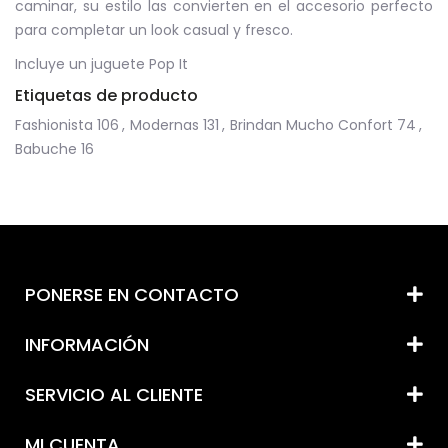
caminar, su estilo las convierten en el accesorio perfecto
para completar un look casual y fresco.
Incluye un juguete Pop It
Etiquetas de producto
Fashionista
106
,
Modernas
131
,
Brindan Mucho Confort
74
,
Babuche
16
PONERSE EN CONTACTO
INFORMACIÓN
SERVICIO AL CLIENTE
MI CUENTA