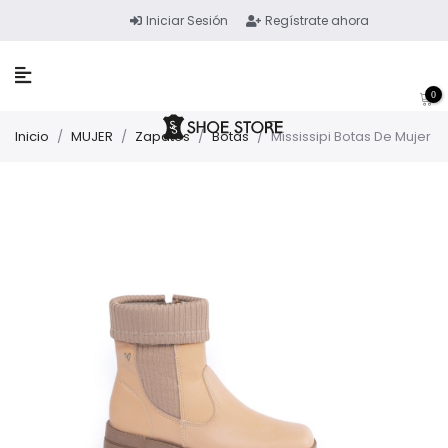
Iniciar Sesión
Regístrate ahora
0
Inicio
/
MUJER
/
Zapatos
/
Botas
/
Mississipi Botas De Mujer