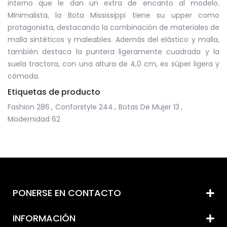
interno que le dan un extra de encanto al modelo.
Minimalista, la Bota Mississippi tiene su upper como
protagonista, destacando la combinación de materiales de
malla sintéticos y maleables. Además del elástico y malla,
también destaca la puntera ligeramente cuadrada y la
suela tractora, con una altura de 4,0 cm, es súper ligera y
cómoda.
Etiquetas de producto
Fashion
286
,
Conforstyle
244
,
Botas De Mujer
13
,
Modernidad
62
PONERSE EN CONTACTO
INFORMACIÓN