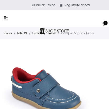
Iniciar Sesión
Regístrate ahora
0
Inicio
/
NIÑOS
/
Estilos
/
Tenis
/
Ortope Zapato Tenis