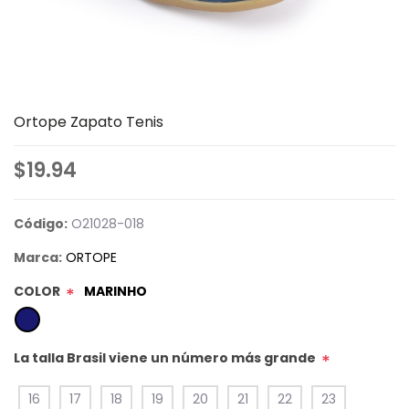
Ortope Zapato Tenis
$19.94
Código:
O21028-018
Marca:
ORTOPE
COLOR
MARINHO
*
La talla Brasil viene un número más grande
*
16
17
18
19
20
21
22
23