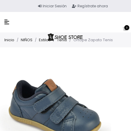
Iniciar Sesión
Regístrate ahora
0
Inicio
/
NIÑOS
/
Estilos
/
Tenis
/
Ortope Zapato Tenis