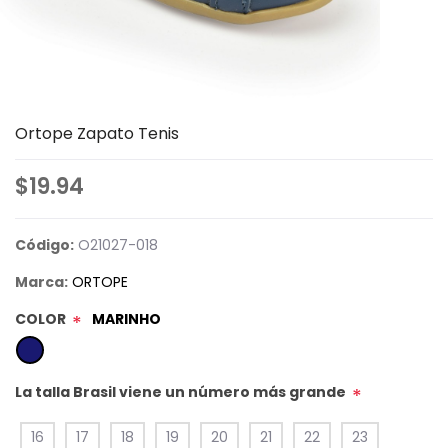
Ortope Zapato Tenis
$19.94
Código:
O21027-018
Marca:
ORTOPE
COLOR
MARINHO
*
La talla Brasil viene un número más grande
*
16
17
18
19
20
21
22
23