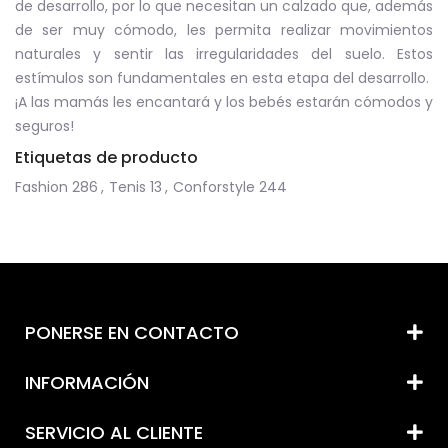
de desarrollo, por lo que necesitan un calzado que, además
de ser muy cómodo, les permita realizar movimientos
naturales y sentir las irregularidades del suelo. Estos
estímulos son fundamentales en esta etapa del desarrollo.
¡A las mamás les encantará y los bebés estarán cómodos y
seguros!
Etiquetas de producto
Fashion
286
,
Tenis
13
,
Conforstyle
244
PONERSE EN CONTACTO
INFORMACIÓN
SERVICIO AL CLIENTE