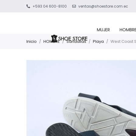
+593 04 600-8100
ventas@shoestore.com.ec
MUJER
HOMBR
Inicio
/
HOMBRE
/
Sandalias
/
Playa
/
West Coast 