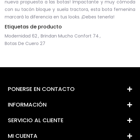
nueva propuesta a las botas! Impactante y muy cómoda
con su tacón bloque y suela tractora, esta bota femenina
marcará la diferencia en tus looks. ¡Debes tenerla!
Etiquetas de producto
Modernidad
62
,
Brindan Mucho Confort
74
,
Botas De Cuero
27
PONERSE EN CONTACTO
INFORMACIÓN
SERVICIO AL CLIENTE
MI CUENTA