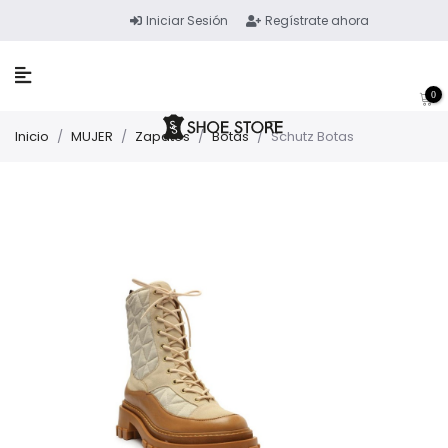
Iniciar Sesión
Regístrate ahora
0
Inicio
/
MUJER
/
Zapatos
/
Botas
/
Schutz Botas