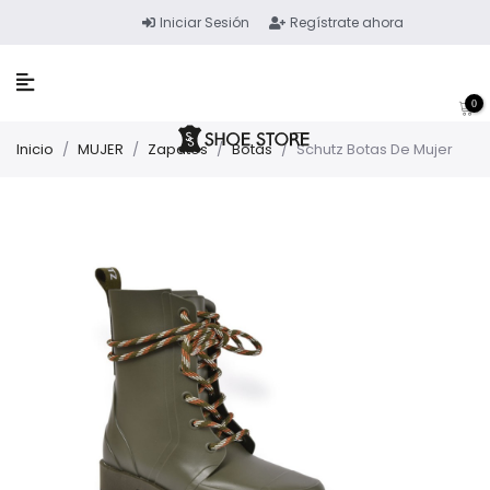
Iniciar Sesión
Regístrate ahora
0
Inicio
/
MUJER
/
Zapatos
/
Botas
/
Schutz Botas De Mujer