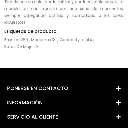
Trendy con su color verde militar y cordones coloridos, este
modelo utilitario transita por una serie de momentos,
siempre agregando actitud y comodidad a los looks.
¡apuestas!
Etiquetas de producto
Fashion
286
,
Modernas
131
,
Conforstyle
244
,
Botas De Mujer
13
PONERSE EN CONTACTO
INFORMACIÓN
SERVICIO AL CLIENTE