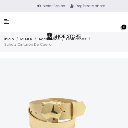
Iniciar Sesión
Regístrate ahora
0
Inicio
/
MUJER
/
Accesorios
/
Cinturones
/
Schutz Cinturón De Cuero