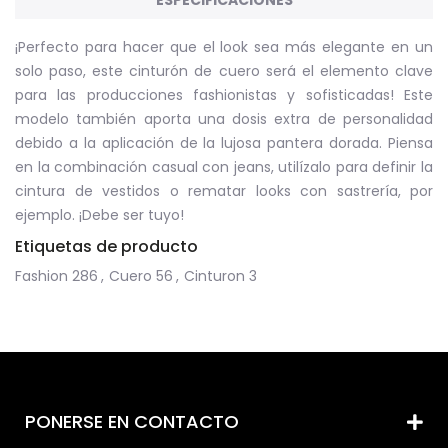
ESPECIFICACIONES
¡Perfecto para hacer que el look sea más elegante en un
solo paso, este cinturón de cuero será el elemento clave
para las producciones fashionistas y sofisticadas! Este
modelo también aporta una dosis extra de personalidad
debido a la aplicación de la lujosa pantera dorada. Piensa
en la combinación casual con jeans, utilízalo para definir la
cintura de vestidos o rematar looks con sastrería, por
ejemplo. ¡Debe ser tuyo!
Etiquetas de producto
Fashion
286
,
Cuero
56
,
Cinturon
3
PONERSE EN CONTACTO