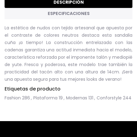
DESCRIPCIÓN
ESPECIFICACIONES
La estética de nudos con tejido artesanal que apuesta por
el contraste de colores neutros destaca esta sandalia
cuña ¡a tiempo!
La construcción entrelazada con las
cadenas garantiza una actitud inmediata hacia el modelo,
característica reforzada por el imponente talón y mediopié
de yute.
Fresca y poderosa, este modelo trae también la
practicidad del tacón alto con una altura de 14cm.
¡Será
una apuesta segura para tus mejores looks de verano!
Etiquetas de producto
Fashion
286
,
Plataforma
19
,
Modernas
131
,
Conforstyle
244