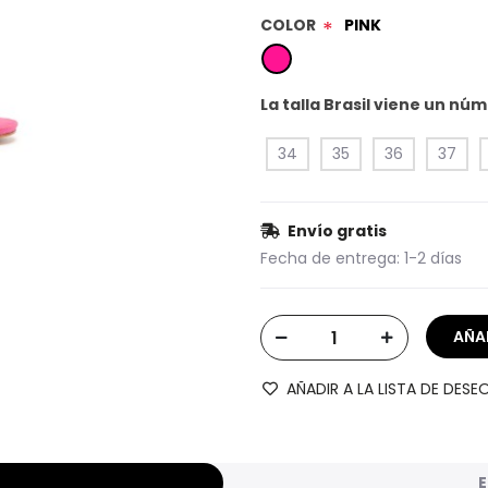
COLOR
PINK
*
La talla Brasil viene un n
34
35
36
37
Envío gratis
Fecha de entrega:
1-2 días
AÑADIR A LA LISTA DE DESE
E