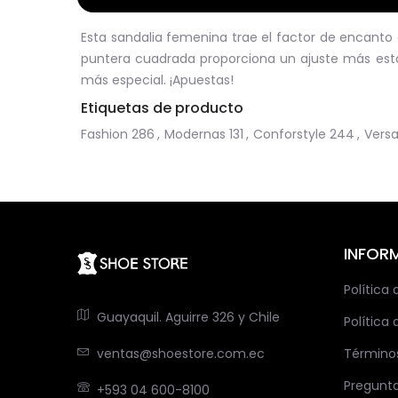
Esta sandalia femenina trae el factor de encanto e
puntera cuadrada proporciona un ajuste más est
más especial. ¡Apuestas!
Etiquetas de producto
Fashion
286
,
Modernas
131
,
Conforstyle
244
,
Versa
INFOR
Política
Guayaquil. Aguirre 326 y Chile
Política 
ventas@shoestore.com.ec
Término
Pregunt
+593 04 600-8100