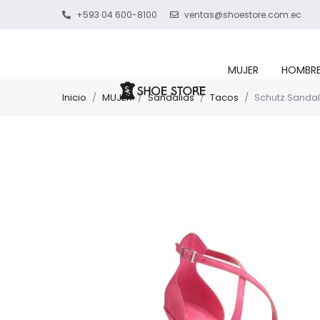
+593 04 600-8100
ventas@shoestore.com.ec
MUJER
HOMBR
Inicio
/
MUJER
/
Sandalias
/
Tacos
/
Schutz Sandal