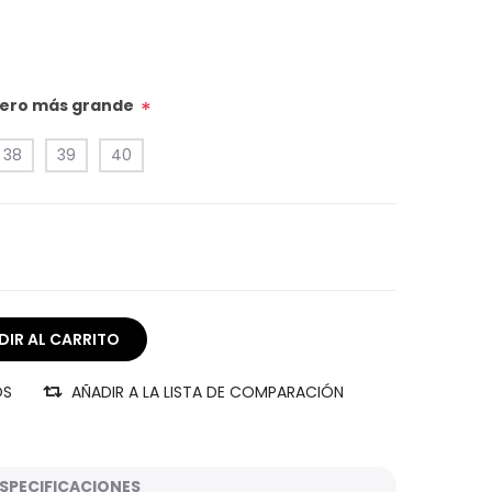
úmero más grande
*
38
39
40
OS
AÑADIR A LA LISTA DE COMPARACIÓN
SPECIFICACIONES