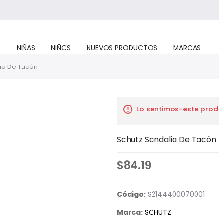
E
NIÑAS
NIÑOS
NUEVOS PRODUCTOS
MARCAS
ia De Tacón
Lo sentimos-este prod
Schutz Sandalia De Tacón
$84.19
Código:
S2144400070001
Marca:
SCHUTZ