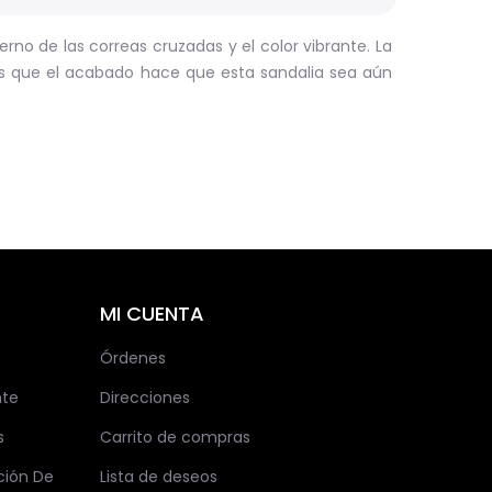
rno de las correas cruzadas y el color vibrante. La
s que el acabado hace que esta sandalia sea aún
MI CUENTA
Órdenes
nte
Direcciones
s
Carrito de compras
ción De
Lista de deseos