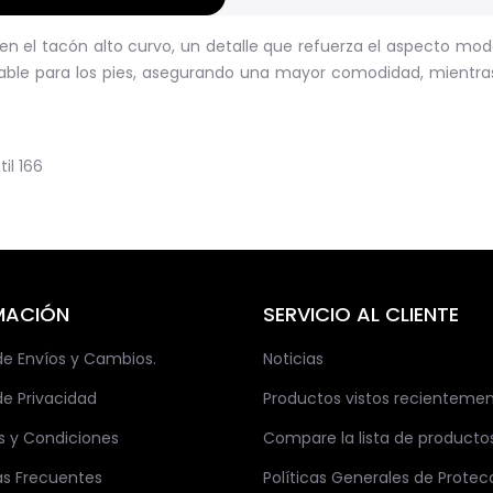
n el tacón alto curvo, un detalle que refuerza el aspecto mode
able para los pies, asegurando una mayor comodidad, mientra
til
166
MACIÓN
SERVICIO AL CLIENTE
 de Envíos y Cambios.
Noticias
de Privacidad
Productos vistos recienteme
s y Condiciones
Compare la lista de producto
as Frecuentes
Políticas Generales de Protec