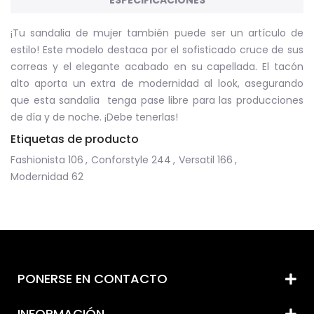
ESPECIFICACIONES
¡Tu sandalia de mujer también puede ser un artículo de
estilo! Este modelo destaca por el sofisticado cruce de sus
correas y el elegante acabado en su capellada. El tacón
alto aporta un extra de modernidad al look, asegurando
que esta sandalia tenga pase libre para las producciones
de día y de noche. ¡Debe tenerlas!
Etiquetas de producto
Fashionista
106
,
Conforstyle
244
,
Versatil
166
,
Modernidad
62
PONERSE EN CONTACTO
INFORMACIÓN