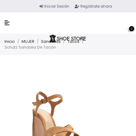
Iniciar Sesión
Regístrate ahora
0
Inicio
/
MUJER
/
Sandalias
/
Tacos
/
Schutz Sandalia De Tacón