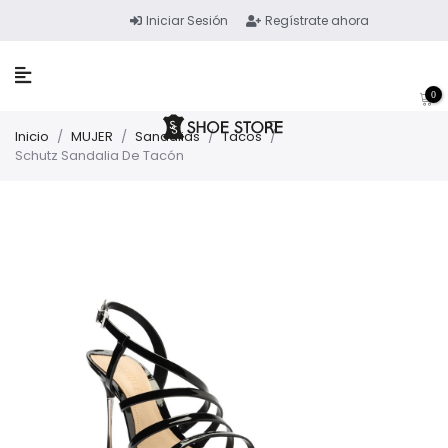
Iniciar Sesión
Regístrate ahora
0
Inicio
/
MUJER
/
Sandalias
/
Tacos
/
Schutz Sandalia De Tacón