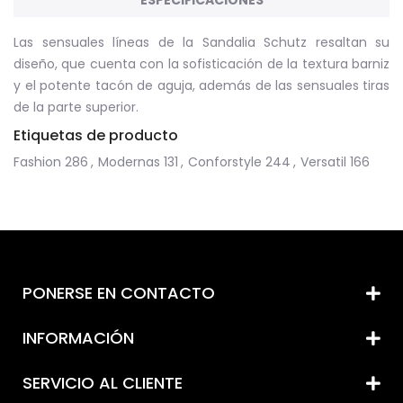
ESPECIFICACIONES
Las sensuales líneas de la Sandalia Schutz resaltan su
diseño, que cuenta con la sofisticación de la textura barniz
y el potente tacón de aguja, además de las sensuales tiras
de la parte superior.
Etiquetas de producto
Fashion
286
,
Modernas
131
,
Conforstyle
244
,
Versatil
166
PONERSE EN CONTACTO
INFORMACIÓN
SERVICIO AL CLIENTE