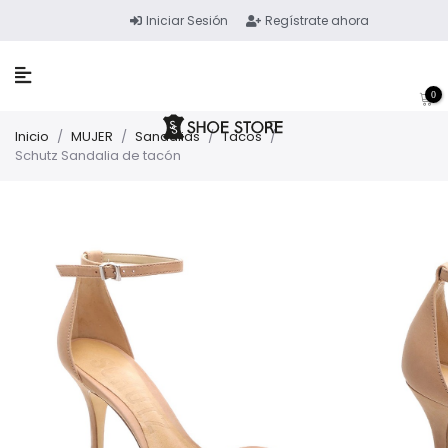
Iniciar Sesión
Regístrate ahora
0
Inicio
/
MUJER
/
Sandalias
/
Tacos
/
Schutz Sandalia de tacón