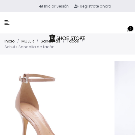
Iniciar Sesión
Regístrate ahora
0
Inicio
/
MUJER
/
Sandalias
/
Tacos
/
Schutz Sandalia de tacón