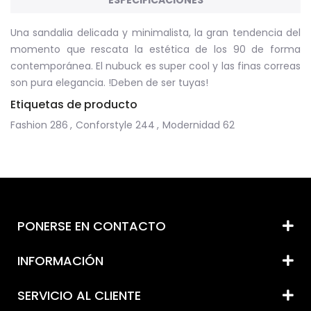
Una sandalia delicada y minimalista, la gran tendencia del
momento que rescata la estética de los 90 de forma
contemporánea. El nubuck es super cool y las finas correas
son pura elegancia. !Deben de ser tuyas!
Etiquetas de producto
Fashion
286
,
Conforstyle
244
,
Modernidad
62
PONERSE EN CONTACTO
INFORMACIÓN
SERVICIO AL CLIENTE