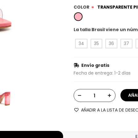
COLOR
TRANSPARENTE P
*
La talla Brasil viene un n
34
35
36
37
Envío gratis
Fecha de entrega:
1-2 días
AÑADIR A LA LISTA DE DESE
E