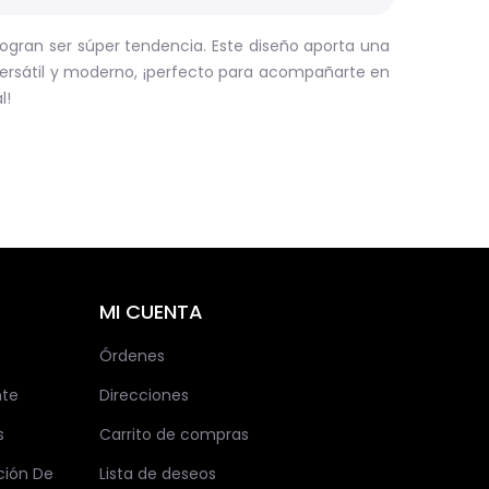
 logran ser súper tendencia. Este diseño aporta una
versátil y moderno, ¡perfecto para acompañarte en
l!
MI CUENTA
Órdenes
nte
Direcciones
s
Carrito de compras
ción De
Lista de deseos