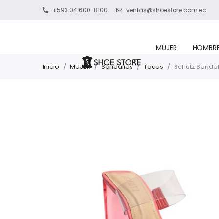
+593 04 600-8100
ventas@shoestore.com.ec
MUJER
HOMBR
Inicio
/
MUJER
/
Sandalias
/
Tacos
/
Schutz Sandal