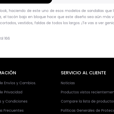
al look, haciendo de este uno de esos modelos de sandalias que
vez, el tacón bajo en bloque hace que este diseño sea aún más 
ortados, vestidos, faldas de todos los largos. ¡Te vas a ver genia
til
166
MACIÓN
SERVICIO AL CLIENTE
 de Envíos y Cambios.
Noticias
de Privacidad
Productos vistos recienteme
s y Condiciones
Compare la lista de producto
as Frecuentes
Políticas Generales de Protec