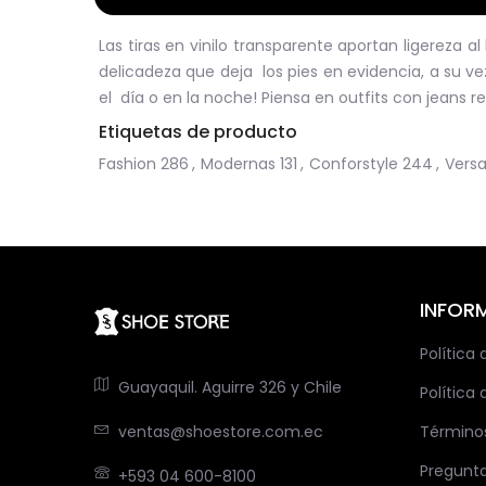
Las tiras en vinilo transparente aportan ligereza 
delicadeza que deja los pies en evidencia, a su 
el día o en la noche! Piensa en outfits con jeans rec
Etiquetas de producto
Fashion
286
,
Modernas
131
,
Conforstyle
244
,
Versa
INFOR
Política
Guayaquil. Aguirre 326 y Chile
Política 
ventas@shoestore.com.ec
Término
Pregunt
+593 04 600-8100