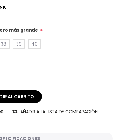
INK
úmero más grande
*
38
39
40
OS
AÑADIR A LA LISTA DE COMPARACIÓN
SPECIFICACIONES