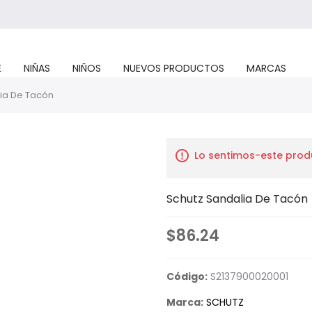
E
NIÑAS
NIÑOS
NUEVOS PRODUCTOS
MARCAS
ia De Tacón
Lo sentimos-este prod
Schutz Sandalia De Tacón
$86.24
Código:
S2137900020001
Marca:
SCHUTZ