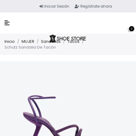
Iniciar Sesión
Regístrate ahora
0
Inicio
/
MUJER
/
Sandalias
/
Tacos
/
Schutz Sandalia De Tacón