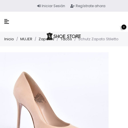
Iniciar Sesión
Regístrate ahora
0
Inicio
/
MUJER
/
Zapatos
/
Tacos
/
Schutz Zapato Stiletto