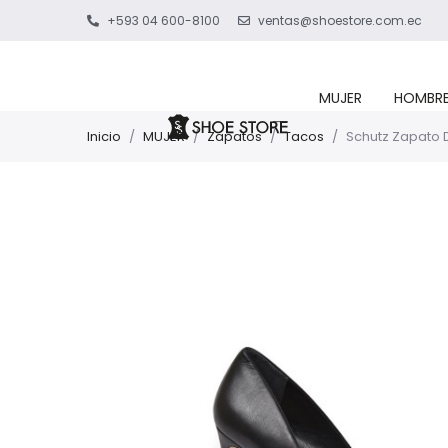
+593 04 600-8100
ventas@shoestore.com.ec
MUJER
HOMBR
Inicio
/
MUJER
/
Zapatos
/
Tacos
/
Schutz Zapato 