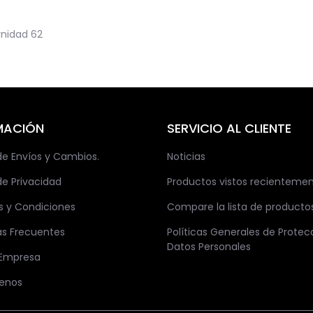
nidad
62
MACIÓN
SERVICIO AL CLIENTE
 de Envíos y Cambios.
Noticias
de Privacidad
Productos vistos recienteme
s y Condiciones
Compare la lista de producto
as Frecuentes
Políticas Generales de Protec
Datos Personales
 Empresa
enos