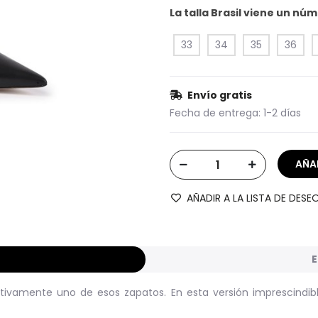
La talla Brasil viene un n
33
34
35
36
Envío gratis
Fecha de entrega:
1-2 días
AÑADIR A LA LISTA DE DESE
E
itivamente uno de esos zapatos. En esta versión imprescindible