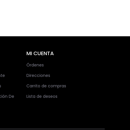
MI CUENTA
Órdenes
nte
Direcciones
s
Carrito de compras
ción De
Lista de deseos