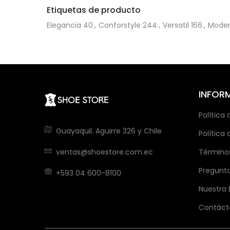
Etiquetas de producto
Elegancia
40
,
Conforstyle
244
,
Versatil
166
,
Moder
INFOR
Política
Guayaquil. Aguirre 326 y Chile
Política 
ventas@shoestore.com.ec
Término
Pregunt
+593 04 600-8100
Nuestra
Contáct