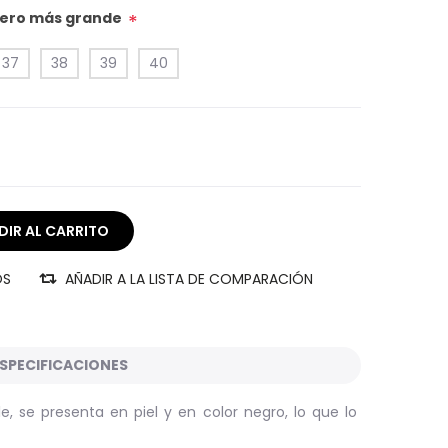
úmero más grande
*
37
38
39
40
OS
AÑADIR A LA LISTA DE COMPARACIÓN
SPECIFICACIONES
, se presenta en piel y en color negro, lo que lo