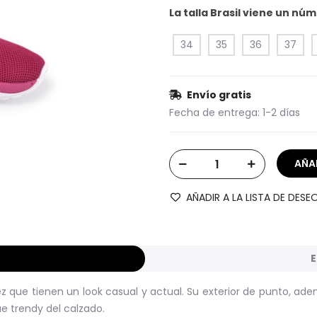
La talla Brasil viene un n
34
35
36
37
Envío gratis
Fecha de entrega:
1-2 días
AÑADIR A LA LISTA DE DESE
E
ez que tienen un look casual y actual. Su exterior de punto, ade
ue trendy del calzado.