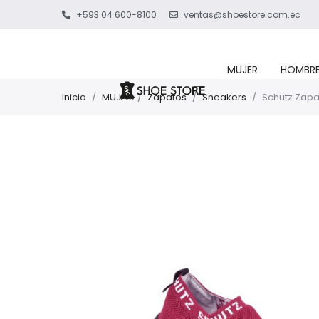
+593 04 600-8100
ventas@shoestore.com.ec
MUJER
HOMBR
Inicio
/
MUJER
/
Zapatos
/
Sneakers
/
Schutz Zapa