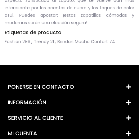
aspecto sofisticado al zapato, que se vuelve aún más
interesante por los acentos de cuero y los toques de color
azul. Puedes apostar: ¡estas zapatillas cómodas y
modernas serán una elección segura!
Etiquetas de producto
Fashion
286
,
Trendy
21
,
Brindan Mucho Confort
74
PONERSE EN CONTACTO
INFORMACIÓN
SERVICIO AL CLIENTE
MI CUENTA