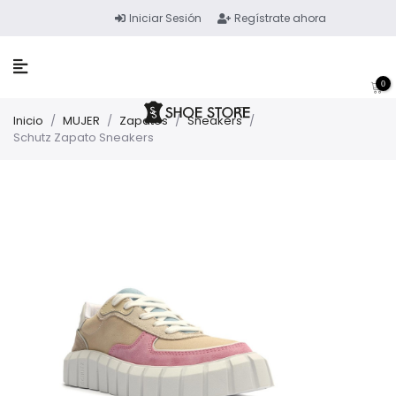
Iniciar Sesión
Regístrate ahora
0
Inicio
/
MUJER
/
Zapatos
/
Sneakers
/
Schutz Zapato Sneakers