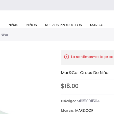
E
NIÑAS
NIÑOS
NUEVOS PRODUCTOS
MARCAS
 Niña
Lo sentimos-este prod
Mar&Cor Crocs De Niña
$18.00
Código:
M19510011504
Marca:
MAR&COR