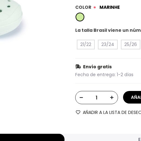
COLOR
MARINHE
*
La talla Brasil viene un n
21/22
23/24
25/26
Envío gratis
Fecha de entrega:
1-2 días
AÑADIR A LA LISTA DE DESE
E