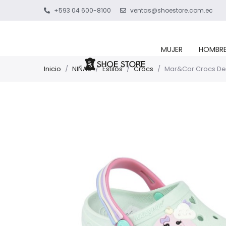
+593 04 600-8100
ventas@shoestore.com.ec
MUJER
HOMBR
Inicio
/
NIÑAS
/
Estilos
/
Crocs
/
Mar&Cor Crocs De