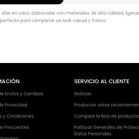
días en casa. Elaboradas con materiales de alta calidad, ligera
o perfecto para completar un look casual y fresco.
MACIÓN
SERVICIO AL CLIENTE
 de Envíos y Cambios.
Noticias
de Privacidad
Productos vistos recienteme
s y Condiciones
Compare la lista de producto
as Frecuentes
Políticas Generales de Protec
Datos Personales
 Empresa