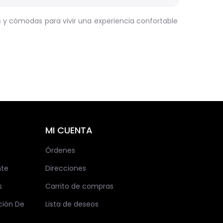
s y cómodas para vivir una experiencia confortable
MI CUENTA
Órdenes
nte
Direcciones
s
Carrito de compras
ción De
Lista de deseos