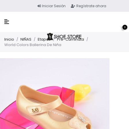
Iniciar Sesión
Regístrate ahora
0
Inicio
/
NIÑAS
/
Etapas
/
Pre-Caminata
/
World Colors Ballerina De Niña