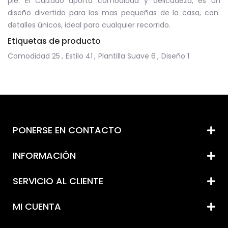
pie. El Calzado aporta comodidad y delicadeza, es un
diseño divertido para las mas pequeñas de la casa, con
detalles únicos, ideal para cualquier recorrido.
Etiquetas de producto
Comodidad
25
,
Estilo
41
,
Plantilla Suave
6
,
Diseño
1
PONERSE EN CONTACTO
INFORMACIÓN
SERVICIO AL CLIENTE
MI CUENTA