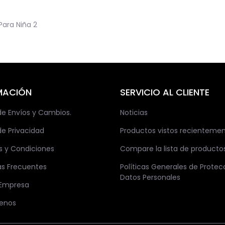
Para Niña
2
MACIÓN
SERVICIO AL CLIENTE
 de Envíos y Cambios.
Noticias
de Privacidad
Productos vistos recienteme
s y Condiciones
Compare la lista de producto
as Frecuentes
Políticas Generales de Protec
Datos Personales
 Empresa
enos