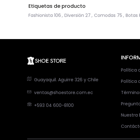
Etiquetas de producto
Fashionista
106
,
Diversión
27
,
Comodas
75
,
Botas 
INFOR
Política
Guayaquil. Aguirre 326 y Chile
Política 
ventas@shoestore.com.ec
Término
Pregunt
+593 04 600-8100
Nuestra
Contáct