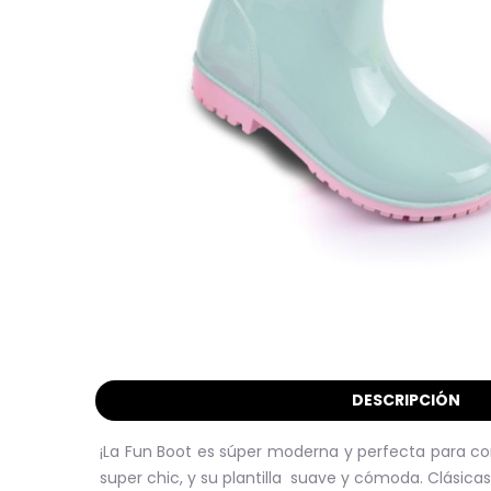
DESCRIPCIÓN
¡La Fun Boot es súper moderna y perfecta para com
super chic, y su plantilla suave y cómoda. Clásica