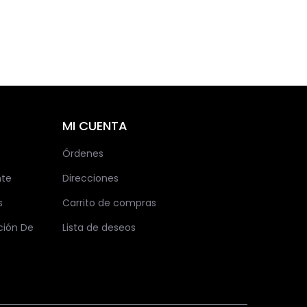
MI CUENTA
Órdenes
nte
Direcciones
s
Carrito de compras
ción De
Lista de deseos