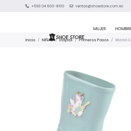
+593 04 600-8100
ventas@shoestore.com.ec
MUJER
HOMBR
Inicio
/
NIÑAS
/
Etapas
/
Primeros Pasos
/
World C