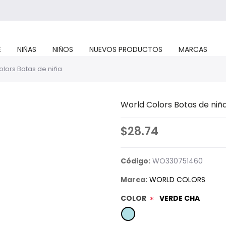
E
NIÑAS
NIÑOS
NUEVOS PRODUCTOS
MARCAS
olors Botas de niña
World Colors Botas de niñ
$28.74
Código:
WO330751460
Marca:
WORLD COLORS
COLOR
VERDE CHA
*