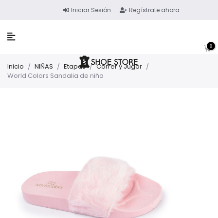
Iniciar Sesión
Regístrate ahora
0
Inicio
/
NIÑAS
/
Etapas
/
Correr y Jugar
/
World Colors Sandalia de niña