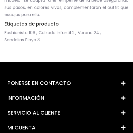
modelo se adapta a el empeine de la bebe asegurando
sus pasos, en colores vivos, complementarán el outfit que
escojas para ella.
Etiquetas de producto
Fashionista
106
,
Calzado Infantil
2
,
Verano
24
,
Sandalias Playa
3
PONERSE EN CONTACTO
INFORMACIÓN
SERVICIO AL CLIENTE
MI CUENTA