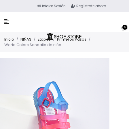
Iniciar Sesión
Regístrate ahora
0
Inicio
/
NIÑAS
/
Etapas
/
Primeros Pasos
/
World Colors Sandalia de niña