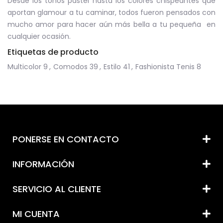
Desde los tonos pastel hasta los colores chispeantes que
aportan glamour a tu caminar, todos fueron pensados ​​con
mucho amor para hacer aún más bella a tu pequeña en
cualquier ocasión.
Etiquetas de producto
Multicolor
9
,
Comodos
39
,
Estilo
41
,
Fashionista Tenis
8
PONERSE EN CONTACTO
INFORMACIÓN
SERVICIO AL CLIENTE
MI CUENTA