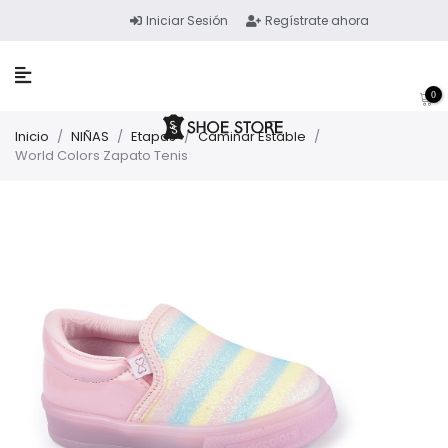
Iniciar Sesión
Regístrate ahora
0
Inicio
/
NIÑAS
/
Etapas
/
Caminar Estable
/
World Colors Zapato Tenis